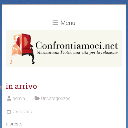
Vai
al
contenuto
Menu
in arrivo
admin
Uncategorized
29/11/2013
a presto