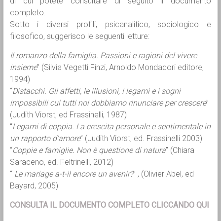
di cui potete consultare di seguito il documento
completo.
Sotto i diversi profili, psicanalitico, sociologico e
filosofico, suggerisco le seguenti letture:
Il romanzo della famiglia. Passioni e ragioni del vivere
insieme
” (Silvia Vegetti Finzi, Arnoldo Mondadori editore,
1994)
“
Distacchi. Gli affetti, le illusioni, i legami e i sogni
impossibili cui tutti noi dobbiamo rinunciare per crescere
”
(Judith Viorst, ed Frassinelli, 1987)
“
Legami di coppia. La crescita personale e sentimentale in
un rapporto d’amore
” (Judith Viorst, ed. Frassinelli 2003)
“
Coppie e famiglie. Non è questione di natura
” (Chiara
Saraceno, ed. Feltrinelli, 2012)
“
Le mariage a-t-il encore un avenir?
” , (Olivier Abel, ed
Bayard, 2005)
CONSULTA IL DOCUMENTO COMPLETO CLICCANDO QUI