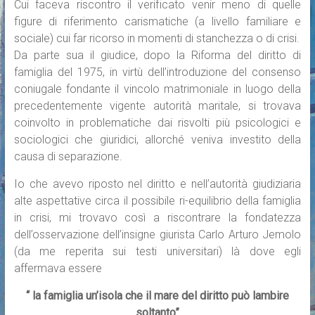
Cui faceva riscontro il verificato venir meno di quelle
figure di riferimento carismatiche (a livello familiare e
sociale) cui far ricorso in momenti di stanchezza o di crisi.
Da parte sua il giudice, dopo la Riforma del diritto di
famiglia del 1975, in virtù dell’introduzione del consenso
coniugale fondante il vincolo matrimoniale in luogo della
precedentemente vigente autorità maritale, si trovava
coinvolto in problematiche dai risvolti più psicologici e
sociologici che giuridici, allorché veniva investito della
causa di separazione.
Io che avevo riposto nel diritto e nell’autorità giudiziaria
alte aspettative circa il possibile ri-equilibrio della famiglia
in crisi, mi trovavo così a riscontrare la fondatezza
dell’osservazione dell’insigne giurista Carlo Arturo Jemolo
(da me reperita sui testi universitari) là dove egli
affermava essere
“ la famiglia un’isola che il mare del diritto può lambire
soltanto”