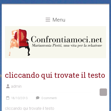
Vai
al
contenuto
Menu
cliccando qui trovate il testo
admin
18/10/2013
0 commenti
cliccando qui trovate il testo