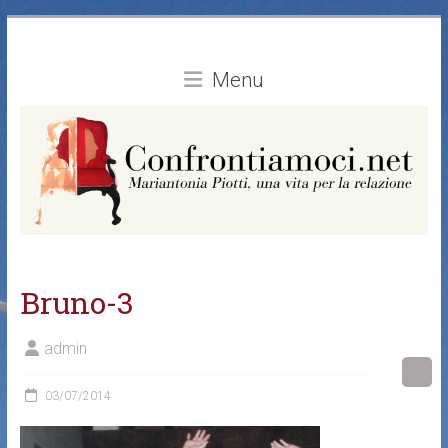
Vai
al
contenuto
Menu
Bruno-3
admin
03/07/2014