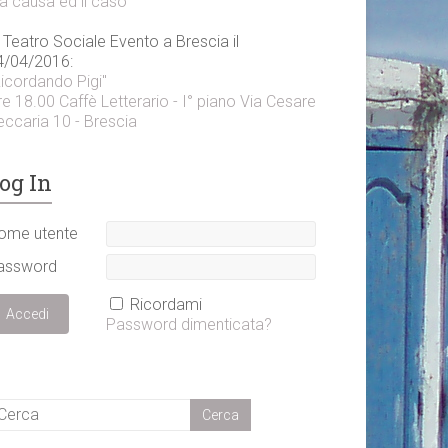
a causa ed il caso"
 Teatro Sociale Evento a Brescia il
4/04/2016:
Ricordando Pigi"
e 18.00 Caffè Letterario - I° piano Via Cesare
eccaria 10 - Brescia
og In
ome utente
assword
Ricordami
Password dimenticata?