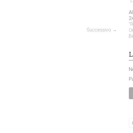
"L
Al
2
"
Successivo →
Or
B
L
N
P