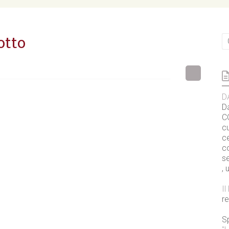
otto
D
D
CO
cu
ce
c
s
, 
I
r
S