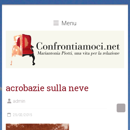
Vai
al
contenuto
Menu
acrobazie sulla neve
admin
25/02/2015