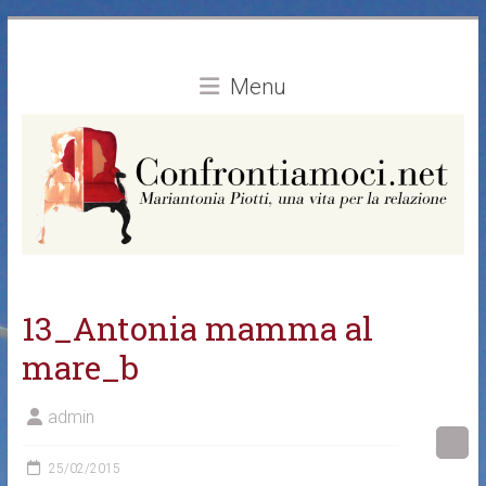
Vai
al
contenuto
Menu
13_Antonia mamma al
mare_b
admin
25/02/2015