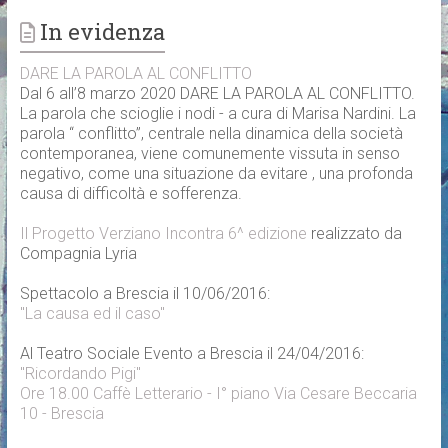
In evidenza
DARE LA PAROLA AL CONFLITTO
Dal 6 all’8 marzo 2020 DARE LA PAROLA AL CONFLITTO.
La parola che scioglie i nodi - a cura di Marisa Nardini. La
parola “ conflitto”, centrale nella dinamica della società
contemporanea, viene comunemente vissuta in senso
negativo, come una situazione da evitare , una profonda
causa di difficoltà e sofferenza.
Il Progetto Verziano Incontra 6^ edizione
realizzato da
Compagnia Lyria
Spettacolo a Brescia il 10/06/2016:
"La causa ed il caso"
Al Teatro Sociale Evento a Brescia il 24/04/2016:
"Ricordando Pigi"
Ore 18.00 Caffè Letterario - I° piano Via Cesare Beccaria
10 - Brescia