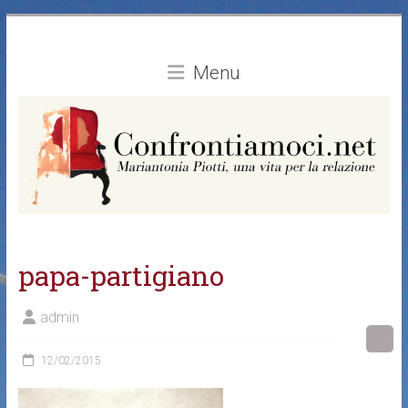
Vai
al
contenuto
Menu
papa-partigiano
admin
12/02/2015