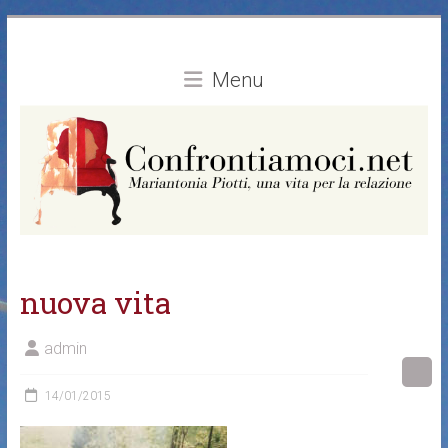
Vai
al
contenuto
Menu
nuova vita
admin
14/01/2015