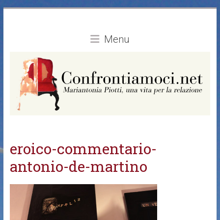
Vai
al
contenuto
Menu
eroico-commentario-
antonio-de-martino