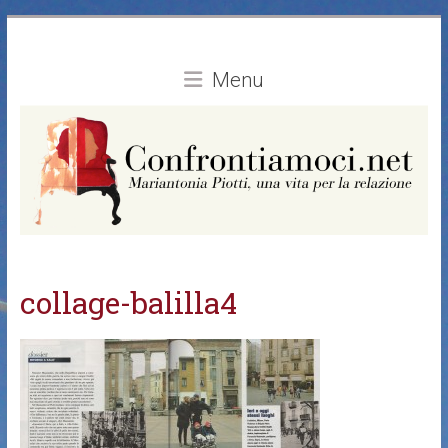
Vai
al
contenuto
Menu
collage-balilla4