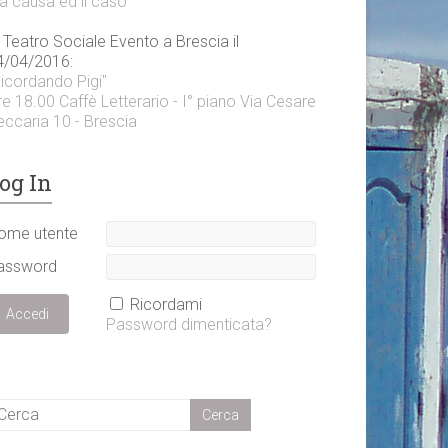
a causa ed il caso"
 Teatro Sociale Evento a Brescia il
4/04/2016:
Ricordando Pigi"
e 18.00 Caffè Letterario - I° piano Via Cesare
eccaria 10 - Brescia
og In
ome utente
assword
Ricordami
Password dimenticata?