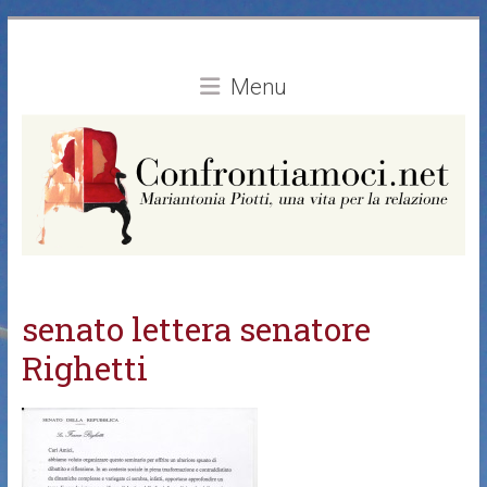
Vai
al
contenuto
Menu
senato lettera senatore
Righetti