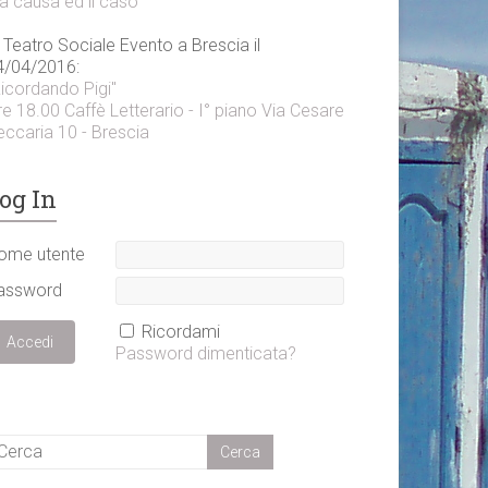
a causa ed il caso"
 Teatro Sociale Evento a Brescia il
4/04/2016:
Ricordando Pigi"
e 18.00 Caffè Letterario - I° piano Via Cesare
eccaria 10 - Brescia
og In
ome utente
assword
Ricordami
Password dimenticata?