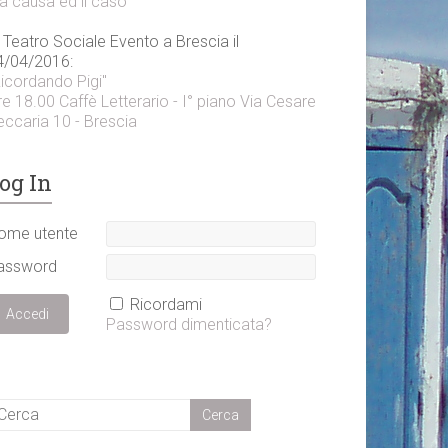
a causa ed il caso"
 Teatro Sociale Evento a Brescia il
4/04/2016:
Ricordando Pigi"
e 18.00 Caffè Letterario - I° piano Via Cesare
eccaria 10 - Brescia
og In
ome utente
assword
Ricordami
Password dimenticata?