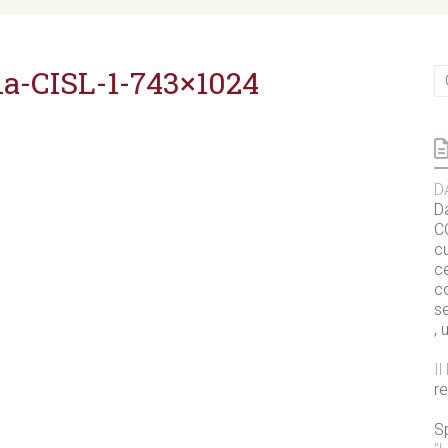
ia-CISL-1-743×1024
D
D
CO
cu
ce
c
s
, 
I
r
S