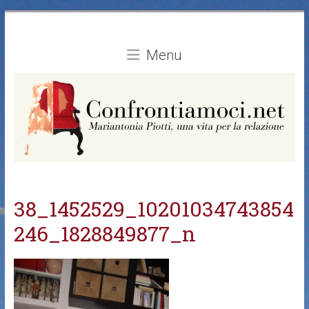
Vai
al
contenuto
Menu
38_1452529_10201034743854
246_1828849877_n