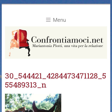
Vai
al
contenuto
Menu
30_544421_4284473471128_5
55489313_n