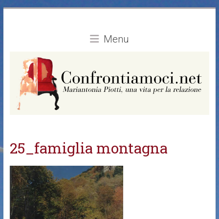
Vai
al
contenuto
Menu
25_famiglia montagna