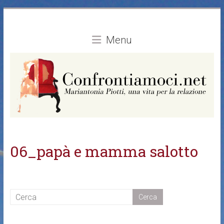
Vai
al
contenuto
Menu
06_papà e mamma salotto