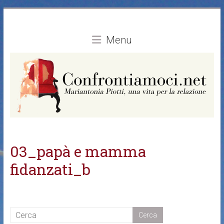
Vai
al
contenuto
Menu
03_papà e mamma
fidanzati_b